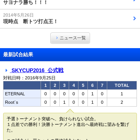
サヨナラ勝ち！！！
2014年5月26日
現時点 断トツ打点王！
ニュース一覧
最新試合結果
SKYCUP2016 公式戦
対戦日時：2016年9月25日
1
2
3
4
5
6
7
TOTAL
ETERNAL
0
0
0
0
0
1
0
1
Root´s
0
0
1
0
0
1
0
2
予選トーナメント突破へ、負けられない試合。
１点差での勝利！決勝トーナメント進出へ最終戦に望みを繋げ
た。